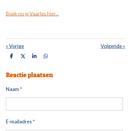
Boek nu je Vaarles hier...
«
Vorige
Volgende
»
D
D
S
D
e
e
h
e
l
e
a
l
Reactie plaatsen
e
l
r
e
n
e
n
Naam *
E-mailadres *