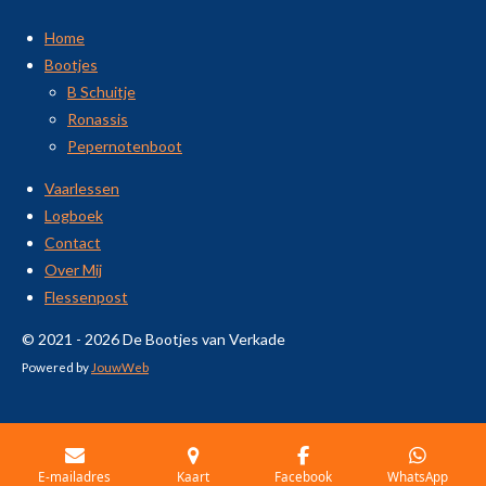
Home
Bootjes
B Schuitje
Ronassis
Pepernotenboot
Vaarlessen
Logboek
Contact
Over Mij
Flessenpost
© 2021 - 2026 De Bootjes van Verkade
Powered by
JouwWeb
E-mailadres
Kaart
Facebook
WhatsApp