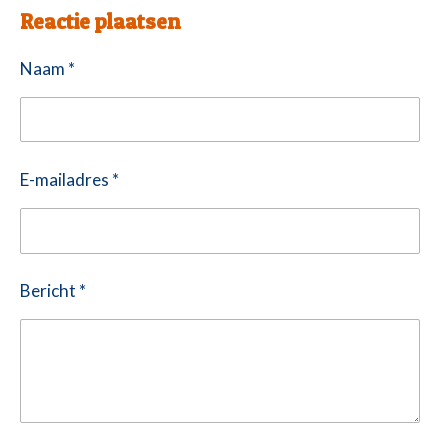
l
e
a
l
Reactie plaatsen
e
l
r
e
n
e
n
Naam *
E-mailadres *
Bericht *