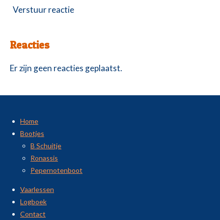
Verstuur reactie
Reacties
Er zijn geen reacties geplaatst.
Home
Bootjes
B Schuitje
Ronassis
Pepernotenboot
Vaarlessen
Logboek
Contact