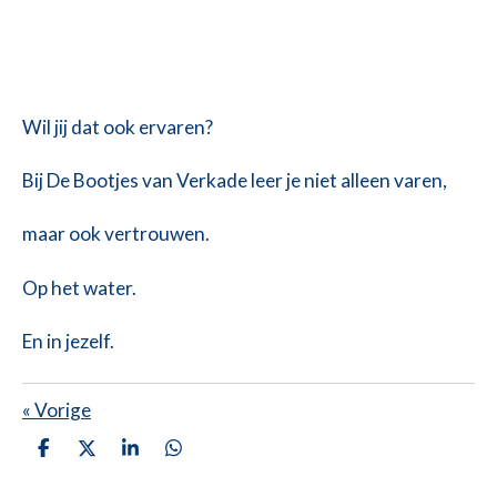
Wil jij dat ook ervaren?
Bij De Bootjes van Verkade leer je niet alleen varen,
maar ook vertrouwen.
Op het water.
En in jezelf.
«
Vorige
D
D
S
D
e
e
h
e